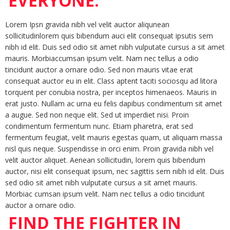
EVERYONE.
Lorem Ipsn gravida nibh vel velit auctor aliqunean
sollicitudinlorem quis bibendum auci elit consequat ipsutis sem
nibh id elit. Duis sed odio sit amet nibh vulputate cursus a sit amet
mauris. Morbiaccumsan ipsum velit. Nam nec tellus a odio
tincidunt auctor a ornare odio. Sed non mauris vitae erat
consequat auctor eu in elit. Class aptent taciti sociosqu ad litora
torquent per conubia nostra, per inceptos himenaeos. Mauris in
erat justo. Nullam ac urna eu felis dapibus condimentum sit amet
a augue. Sed non neque elit. Sed ut imperdiet nisi. Proin
condimentum fermentum nunc. Etiam pharetra, erat sed
fermentum feugiat, velit mauris egestas quam, ut aliquam massa
nisl quis neque. Suspendisse in orci enim. Proin gravida nibh vel
velit auctor aliquet. Aenean sollicitudin, lorem quis bibendum
auctor, nisi elit consequat ipsum, nec sagittis sem nibh id elit. Duis
sed odio sit amet nibh vulputate cursus a sit amet mauris.
Morbiac cumsan ipsum velit. Nam nec tellus a odio tincidunt
auctor a ornare odio.
FIND THE FIGHTER IN