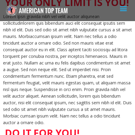
YOUR ONLY LIMIT IS YOU!
Lorem Ipsn gravida nibh vel velit auctor aliqunean
sollicitudinlorem quis bibendum auci elit consequat ipsutis sem
nibh id elit. Duis sed odio sit amet nibh vulputate cursus a sit amet
mauris. Morbiaccumsan ipsum velit. Nam nec tellus a odio
tincidunt auctor a ornare odio. Sed non mauris vitae erat
consequat auctor eu in elit. Class aptent taciti sociosqu ad litora
torquent per conubia nostra, per inceptos himenaeos. Mauris in
erat justo. Nullam ac urna eu felis dapibus condimentum sit amet
a augue. Sed non neque elit. Sed ut imperdiet nisi. Proin
condimentum fermentum nunc. Etiam pharetra, erat sed
fermentum feugiat, velit mauris egestas quam, ut aliquam massa
nisl quis neque. Suspendisse in orci enim. Proin gravida nibh vel
velit auctor aliquet. Aenean sollicitudin, lorem quis bibendum
auctor, nisi elit consequat ipsum, nec sagittis sem nibh id elit. Duis
sed odio sit amet nibh vulputate cursus a sit amet mauris.
Morbiac cumsan ipsum velit. Nam nec tellus a odio tincidunt
auctor a ornare odio.
DO IT FOR YOU!