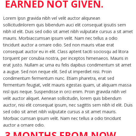
EARNED NOT GIVEN.
Lorem Ipsn gravida nibh vel velit auctor aliqunean
sollicitudinlorem quis bibendum auci elit consequat ipsutis sem
nibh id elit. Duis sed odio sit amet nibh vulputate cursus a sit amet
mauris. Morbiaccumsan ipsum velit. Nam nec tellus a odio
tincidunt auctor a ornare odio. Sed non mauris vitae erat
consequat auctor eu in elit. Class aptent taciti sociosqu ad litora
torquent per conubia nostra, per inceptos himenaeos. Mauris in
erat justo. Nullam ac urna eu felis dapibus condimentum sit amet
a augue. Sed non neque elit. Sed ut imperdiet nisi. Proin
condimentum fermentum nunc. Etiam pharetra, erat sed
fermentum feugiat, velit mauris egestas quam, ut aliquam massa
nisl quis neque. Suspendisse in orci enim. Proin gravida nibh vel
velit auctor aliquet. Aenean sollicitudin, lorem quis bibendum
auctor, nisi elit consequat ipsum, nec sagittis sem nibh id elit. Duis
sed odio sit amet nibh vulputate cursus a sit amet mauris.
Morbiac cumsan ipsum velit. Nam nec tellus a odio tincidunt
auctor a ornare odio.
3 MONTHS FROM NOW,