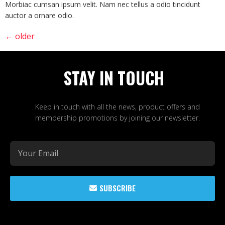
Morbiac cumsan ipsum velit. Nam nec tellus a odio tincidunt
auctor a ornare odio.
←
older
STAY IN TOUCH
Keep in touch with all the news, product offers and
membership promotions by joining our newsletter.
SUBSCRIBE