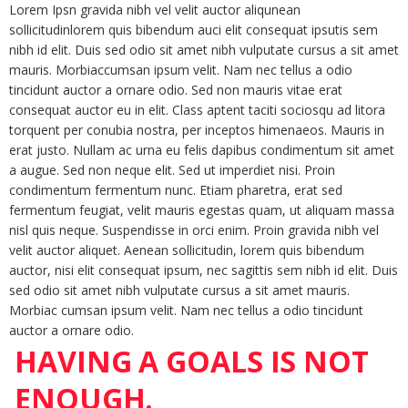
Lorem Ipsn gravida nibh vel velit auctor aliqunean
sollicitudinlorem quis bibendum auci elit consequat ipsutis sem
nibh id elit. Duis sed odio sit amet nibh vulputate cursus a sit amet
mauris. Morbiaccumsan ipsum velit. Nam nec tellus a odio
tincidunt auctor a ornare odio. Sed non mauris vitae erat
consequat auctor eu in elit. Class aptent taciti sociosqu ad litora
torquent per conubia nostra, per inceptos himenaeos. Mauris in
erat justo. Nullam ac urna eu felis dapibus condimentum sit amet
a augue. Sed non neque elit. Sed ut imperdiet nisi. Proin
condimentum fermentum nunc. Etiam pharetra, erat sed
fermentum feugiat, velit mauris egestas quam, ut aliquam massa
nisl quis neque. Suspendisse in orci enim. Proin gravida nibh vel
velit auctor aliquet. Aenean sollicitudin, lorem quis bibendum
auctor, nisi elit consequat ipsum, nec sagittis sem nibh id elit. Duis
sed odio sit amet nibh vulputate cursus a sit amet mauris.
Morbiac cumsan ipsum velit. Nam nec tellus a odio tincidunt
auctor a ornare odio.
HAVING A GOALS IS NOT
ENOUGH.